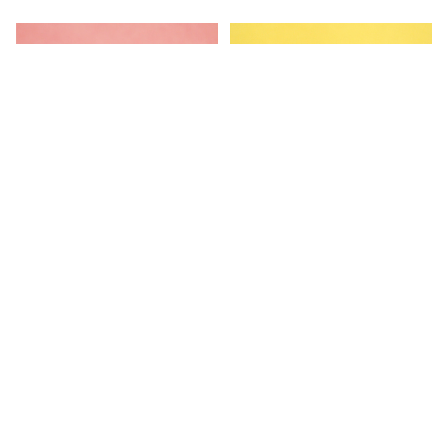
キーワードから探す
Thumbs up! Stamp：アン
Thumbs up! Stamp：ボブ
ドリュー
¥1,100
カテゴリから探す
¥1,100
文房具
ファッション小物
アクセサリー